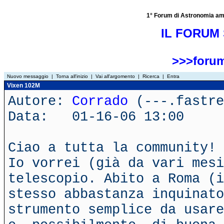
1° Forum di Astronomia amator
IL FORUM 
>>>forum
Nuovo messaggio
|
Torna all'inizio
|
Vai all'argomento
|
Ricerca
|
Entra
Vixen 102M
Autore:
Corrado
(---.fastre
Data: 01-16-06 13:00
Ciao a tutta la community! 
Io vorrei (già da vari mesi
telescopio. Abito a Roma (i
stesso abbastanza inquinato
strumento semplice da usare